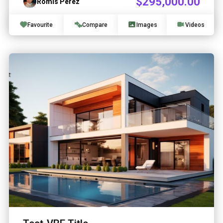
$295,000.00
Romis Perez
Favourite
Compare
Images
Videos